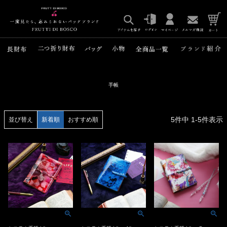
手帳
5
件中
1
-
5
件表示
並び替え
新着順
おすすめ順