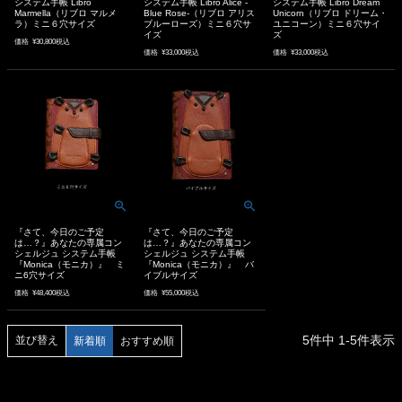
システム手帳 Libro
システム手帳 Libro Alice -
システム手帳 Libro Dream
Marmella（リブロ マルメ
Blue Rose-（リブロ アリス
Unicorn（リブロ ドリーム・
ラ）ミニ６穴サイズ
ブルーローズ）ミニ６穴サ
ユニコーン）ミニ６穴サイ
イズ
ズ
価格
¥
30,800
税込
価格
¥
33,000
税込
価格
¥
33,000
税込
『さて、今日のご予定
『さて、今日のご予定
は…？』あなたの専属コン
は…？』あなたの専属コン
シェルジュ システム手帳
シェルジュ システム手帳
『Monica（モニカ）』 ミ
『Monica（モニカ）』 バ
ニ6穴サイズ
イブルサイズ
価格
¥
48,400
税込
価格
¥
55,000
税込
5
件中
1
-
5
件表示
並び替え
新着順
おすすめ順