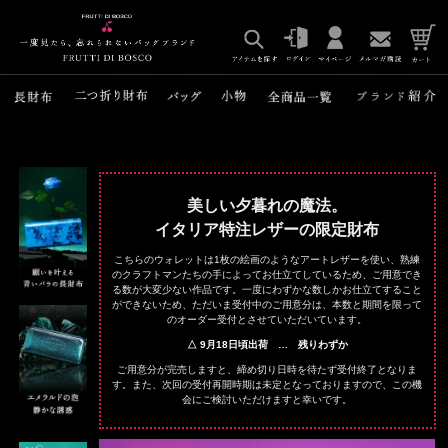
美しい夕暮れの魔法。
イタリア特注レザーの限定財布
こちらのウォレットは1枚の絵画のようなアートレザーを使い、熟練
のクラフトマンたちの手によってお仕立てしているため、ご用意でき
る数が大変少ない作品です。一度にわずかな数しかお仕立てすること
ができないため、ただいま受付中のご用意分は、本数と期間を限って
のオーダー受付とさせていただいています。
△ 9月18日頃出荷 … 残りわずか
ご用意分が完売しますと、締め切り日時を待たず受付終了となりま
す。また、次回の受付再開時期は未定となっておりますので、この機
会にご検討いただけますと幸いです。