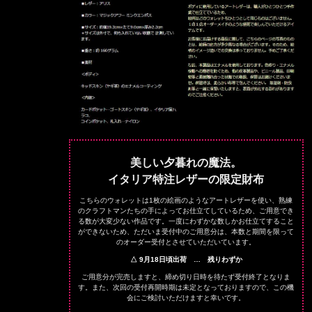
美しい夕暮れの魔法。
イタリア特注レザーの限定財布
こちらのウォレットは1枚の絵画のようなアートレザーを使い、熟練
のクラフトマンたちの手によってお仕立てしているため、ご用意でき
る数が大変少ない作品です。一度にわずかな数しかお仕立てすること
ができないため、ただいま受付中のご用意分は、本数と期間を限って
のオーダー受付とさせていただいています。
△ 9月18日頃出荷 … 残りわずか
ご用意分が完売しますと、締め切り日時を待たず受付終了となりま
す。また、次回の受付再開時期は未定となっておりますので、この機
会にご検討いただけますと幸いです。