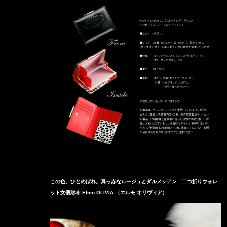
この色、ひとめぼれ。真っ赤なルージュとダルメシアン 二つ折りウォレ
ット女優財布 Elmo OLIVIA （エルモ オリヴィア）