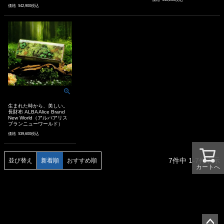
価格
¥
42,900
税込
生まれた時から、美しい。
長財布 ALBA Alice Brand
New World（アルバアリス
ブランニューワールド）
価格
¥
39,600
税込
7
件中
1
-
7
件表示
並び替え
新着順
おすすめ順
カートへ