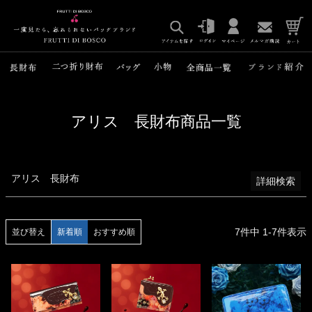
並び順
新着順
登録順
価格が安い順
価格が高い順
優先度順
レビュー順
アリス 長財布商品一覧
キーワードヒット順
検索
アリス 長財布
詳細検索
7
件中
1
-
7
件表示
並び替え
新着順
おすすめ順