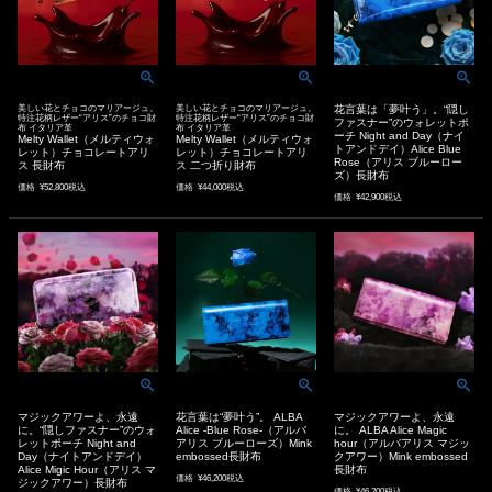
美しい花とチョコのマリアージュ。
美しい花とチョコのマリアージュ。
花言葉は「夢叶う」。“隠し
特注花柄レザー“アリス”のチョコ財
特注花柄レザー“アリス”のチョコ財
ファスナー”のウォレットポ
布 イタリア革
布 イタリア革
ーチ Night and Day（ナイ
Melty Wallet（メルティウォ
Melty Wallet（メルティウォ
トアンドデイ）Alice Blue
レット）チョコレートアリ
レット）チョコレートアリ
Rose（アリス ブルーロー
ス 長財布
ス 二つ折り財布
ズ）長財布
価格
¥
52,800
税込
価格
¥
44,000
税込
価格
¥
42,900
税込
マジックアワーよ、永遠
花言葉は“夢叶う”。 ALBA
マジックアワーよ、永遠
に。“隠しファスナー”のウォ
Alice -Blue Rose-（アルバ
に。 ALBA Alice Magic
レットポーチ Night and
アリス ブルーローズ）Mink
hour（アルバアリス マジッ
Day（ナイトアンドデイ）
embossed長財布
クアワー）Mink embossed
Alice Migic Hour（アリス マ
長財布
価格
¥
46,200
税込
ジックアワー）長財布
価格
¥
46,200
税込