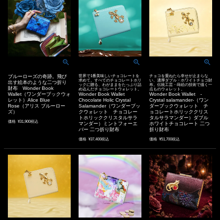
ブルーローズの奇跡。飛び
世界で1番美味しいチョコレートを
チョコを重ねたら幸せが止まらな
求めて。すべてのチョコレートホリ
い、濃厚ダブル・ホワイトチョコ財
出す絵本のような二つ折り
ックに贈る、わがままをたっぷり詰
布。伝統工芸・蒔絵の技術で描く一
財布 Wonder Book
め込んだチョコレートウォレット。
点ものウォレット。
Wallet（ワンダーブックウォ
Wonder Book Wallet
Wonder Book Wallet -
レット）Alice Blue
Chocolate Holic Crystal
Crystal salamander-（ワン
Rose（アリス ブルーロー
Salamander（ワンダーブッ
ダーブックウォレット チ
ズ）
クウォレット チョコレー
ョコレートホリッククリス
トホリッククリスタルサラ
タルサラマンダー）ダブル
価格
¥
31,900
税込
マンダー）ミントフォーエ
ホワイトチョコレート 二つ
バー 二つ折り財布
折り財布
価格
¥
37,400
税込
価格
¥
51,700
税込