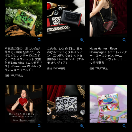
不思議の森の、新しい命が
この色、ひとめぼれ。真っ
Heart Hunter Rose
芽生える瞬間を描いた、み
赤なルージュとダルメシア
Champagne（ハートハンタ
ずみずしいレザーで仕立て
ン 二つ折りウォレット女
ー ローズシャンパーニ
る二つ折りウォレット 女優
優財布 Elmo OLIVIA （エル
ュ） チェーンウォレット 二
財布Elmo Alice（エルモアリ
モ オリヴィア）
つ折り財布
ス） -Brandnew World-（ブ
価格
¥
34,100
税込
価格
¥
72,600
税込
ランニューワールド）
価格
¥
39,600
税込