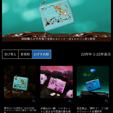
22
件中
1
-
22
件表示
並び替え
新着順
おすすめ順
魔法のような金彩は一点ものの証。
夕暮れの一瞬、バイオレッ
花言葉は、“夢叶う”。二つ折
チョコミント好きに贈る二つ折り財
トに染まる不思議の森を描
りウォレット女優財布
布