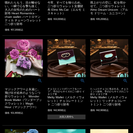
惚れたらもう、目が離せな
今宵、すべてを独り占め。
雨上がりの空に、虹を咲か
い。一瞬で心を撃ち抜く、
二つ折りウォレット女優財
せて。二つ折りウォレット
大人の女性のためのハート
布 Elmo Ms.Cat （エルモ ミ
Almo Dream Unicorn （アル
財布 Heart Romantica -
スキャット）
モ ドリーム・ユニコーン）
chain wallet- ハートロマン
価格
¥
33,000
税込
価格
¥
35,200
税込
ティカ チェーンウォレット
二つ折り財布
価格
¥
57,200
税込
マジックアワーよ永遠に。
チョコとミントの“ハーフ＆ハー
たっぷりチョコに包まれる、チョコ
フ”。手のひらサイズの二つ折り イ
ミント財布。手のひらサイズの二つ
飛び出す絵本のような二つ
タリア革
折り イタリア革
折りウォレット Wonder
Melty Wallet（メルティウォ
Melty Wallet（メルティウォ
Book Wallet（ワンダーブッ
レット）チョコレートミン
レット）リッチチョコレー
クウォレット）Magic
ト 二つ折り財布
トミント 二つ折り財布
Hour（マジックアワー）
価格
¥
42,900
税込
価格
¥
42,900
税込
価格
¥
31,900
税込
次回入荷待ち