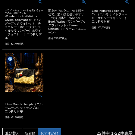
ホワイトチョコレートを愛するすべ
雨上がりの空に、虹を咲か
Elmo Nightfall Salon du
ての人へ贈るウォレット。
せて。驚くほど使いやすい
Cat（エルモ ナイトフォー
Wonder Book Wallet -
二つ折り財布 Wonder
ル・サロンデュキャット）
Crystal salamander-（ワン
Book Wallet（ワンダーブッ
二つ折り財布
ダーブックウォレット チ
クウォレット）Dream
ョコレートホリッククリス
価格
¥
50,600
税込
Unicorn （ドリーム・ユニコ
タルサラマンダー）ホワイ
ーン）
トチョコレート 二つ折り財
布
価格
¥
30,800
税込
価格
¥
37,400
税込
Elmo Moonlit Temple（エル
モムーンリットテンプル）
二つ折り財布
価格
¥
61,600
税込
22
件中
1
-
22
件表示
並び替え
新着順
おすすめ順