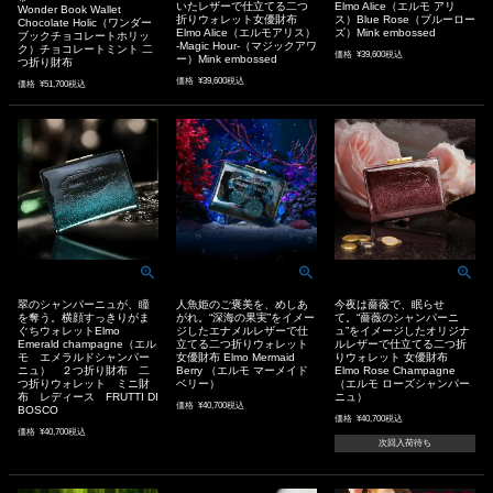
いたレザーで仕立てる二つ
Elmo Alice（エルモ アリ
Wonder Book Wallet
折りウォレット女優財布
ス）Blue Rose（ブルーロー
Chocolate Holic（ワンダー
Elmo Alice（エルモアリス）
ズ）Mink embossed
ブックチョコレートホリッ
-Magic Hour-（マジックアワ
ク）チョコレートミント 二
価格
¥
39,600
税込
ー）Mink embossed
つ折り財布
価格
¥
39,600
税込
価格
¥
51,700
税込
翠のシャンパーニュが、瞳
人魚姫のご褒美を、めしあ
今夜は薔薇で、眠らせ
を奪う。横顔すっきりがま
がれ。“深海の果実”をイメー
て。“薔薇のシャンパーニ
ぐちウォレットElmo
ジしたエナメルレザーで仕
ュ”をイメージしたオリジナ
Emerald champagne（エル
立てる二つ折りウォレット
ルレザーで仕立てる二つ折
モ エメラルドシャンパー
女優財布 Elmo Mermaid
りウォレット 女優財布
ニュ） ２つ折り財布 二
Berry （エルモ マーメイド
Elmo Rose Champagne
つ折りウォレット ミニ財
ベリー）
（エルモ ローズシャンパー
布 レディース FRUTTI DI
ニュ）
価格
¥
40,700
税込
BOSCO
価格
¥
40,700
税込
価格
¥
40,700
税込
次回入荷待ち