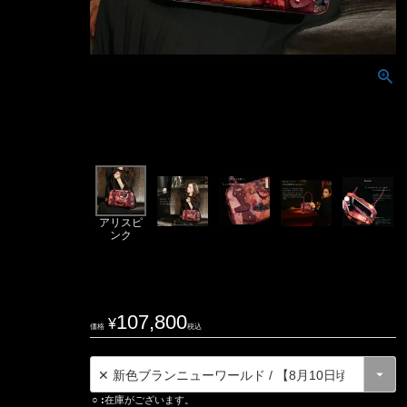
アリスピ
ンク
107,800
¥
価格
税込
○
在庫がございます。