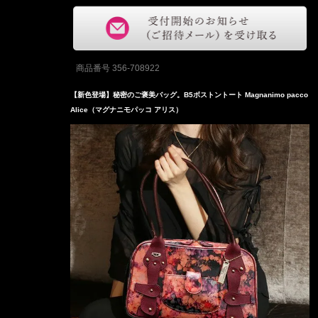
商品番号
356-708922
【新色登場】秘密のご褒美バッグ。B5ボストントート Magnanimo pacco
Alice（マグナニモパッコ アリス）