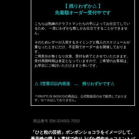
【 残りわずか△ 】
先着順オーダー受付中です
こちらは熟練のクラフトマンたちの手によってお仕立てしてい
るため、 一度にわずかな数しかお仕立てすることができませ
ん。
そのためレザーが入荷するタイミングと職人のスケジュールが
重なったときにだけ、不定期でオーダー会を開催しておりま
す。
ご用意分が無くなり次第、受付を終了とさせていただきます。
受付再開時期は未定となっていますので、ご希望のお客様は、
お早目にご検討いただけますと幸いです。
△ 3営業日以内発送 … 残りわずかです△
＊FRUTTI DI BOSCOの商品は、公式取扱店のみで販売しておりま
す。セールはしておりません。
商品番号
356-324001-7053
「ひと粒の芸術」ボンボンショコラをイメージして。
最高峰の職人と素材で作り上げた傑作チョコミントバ