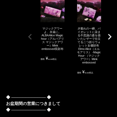
マジックアワー
夕暮れの一瞬、バ
よ、永遠に。
イオレットに染ま
ALBA Alice Magic
る不思議の森を描
hour（アルバアリ
いたレザーで仕立
ス マジックアワ
てる二つ折りウォ
ー）Mink
レット女優財布
embossed長財布
Elmo Alice（エル
モアリス） -Magic
Hour-（マジック
¥
アワー）Mink
価格
税込
46,200
embossed
¥
価格
税込
39,600
◆ ──────────── ◆
お盆期間の営業につきまして
◆ ──────────── ◆