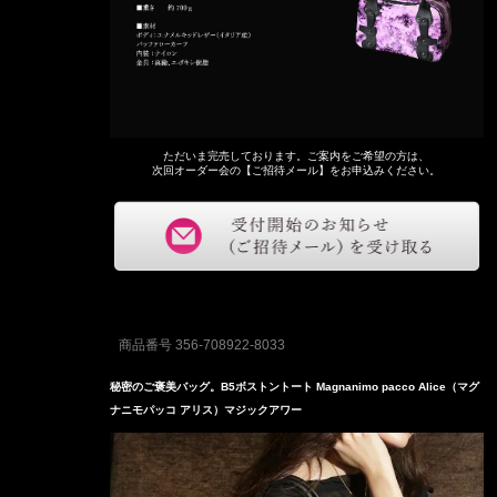
ただいま完売しております。ご案内をご希望の方は、
次回オーダー会の【ご招待メール】をお申込みください。
商品番号
356-708922-8033
秘密のご褒美バッグ。B5ボストントート Magnanimo pacco Alice（マグ
ナニモパッコ アリス）マジックアワー