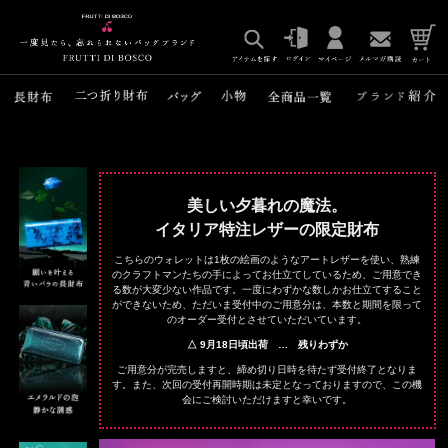
美しい夕暮れの魔法。
イタリア特注レザーの限定財布
こちらのウォレットは1枚の絵画のようなアートレザーを使い、熟練
のクラフトマンたちの手によってお仕立てしているため、ご用意でき
る数が大変少ない作品です。一度にわずかな数しかお仕立てすること
ができないため、ただいま受付中のご用意分は、本数と期間を限って
のオーダー受付とさせていただいています。
△ 9月18日頃出荷 … 残りわずか
ご用意分が完売しますと、締め切り日時を待たず受付終了となりま
す。また、次回の受付再開時期は未定となっておりますので、この機
会にご検討いただけますと幸いです。