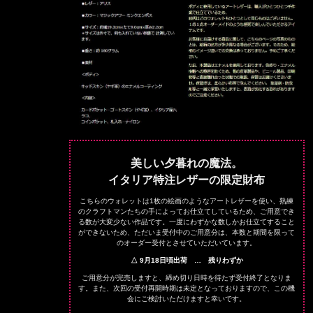
美しい夕暮れの魔法。
イタリア特注レザーの限定財布
こちらのウォレットは1枚の絵画のようなアートレザーを使い、熟練
のクラフトマンたちの手によってお仕立てしているため、ご用意でき
る数が大変少ない作品です。一度にわずかな数しかお仕立てすること
ができないため、ただいま受付中のご用意分は、本数と期間を限って
のオーダー受付とさせていただいています。
△ 9月18日頃出荷 … 残りわずか
ご用意分が完売しますと、締め切り日時を待たず受付終了となりま
す。また、次回の受付再開時期は未定となっておりますので、この機
会にご検討いただけますと幸いです。