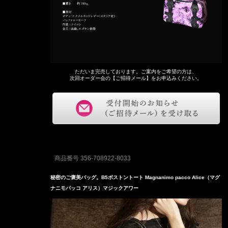
ただいま完売しております。ご案内をご希望の方は、
次回オーダー会の【ご招待メール】をお申込みください。
商品番号
356-708922-8033
秘密のご褒美バッグ。B5ボストントート Magnanimo pacco Alice（マグ
ナニモパッコ アリス）マジックアワー