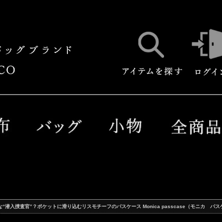
“潜入捜査官”？ポケットに滑り込むリスモチーフのパスケース Monica passcase（モニカ パ