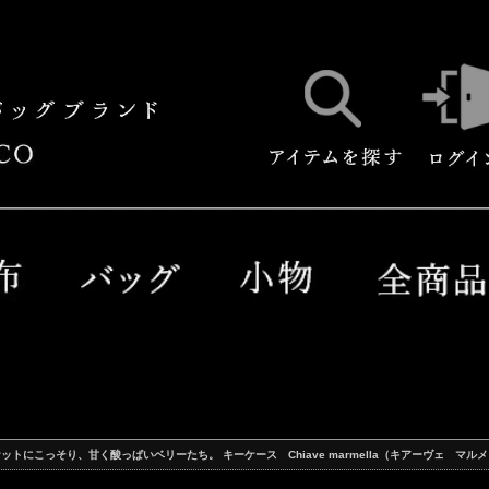
ットにこっそり、甘く酸っぱいベリーたち。 キーケース Chiave marmella（キアーヴェ マル