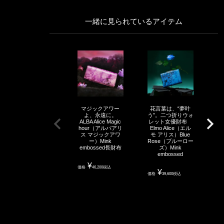
一緒に見られているアイテム
マジックアワー
花言葉は、“夢叶
夕
よ、永遠に。
う”。二つ折りウォ
イ
ALBA Alice Magic
レット女優財布
る
hour（アルバアリ
Elmo Alice（エル
い
ス マジックアワ
モ アリス）Blue
て
ー）Mink
Rose（ブルーロー
embossed長財布
ズ）Mink
E
embossed
モ
H
¥
価格
46,200
税込
¥
価格
39,600
税込
価