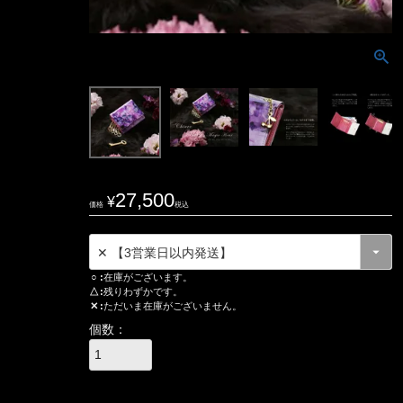
27,500
¥
価格
税込
○
在庫がございます。
△
残りわずかです。
✕
ただいま在庫がございません。