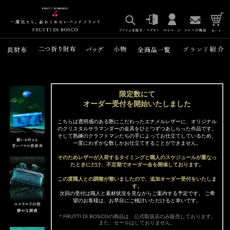
限定数にて
オーダー受付を開始いたしました
こちらは透明感のある艶にこだわったエナメルレザーに、オリジナル
のクリスタルサラマンダーの金具をひとつずつあしらった作品です。
そして熟練のクラフトマンたちの手によってお仕立てしているため、
一度にわずかな数しかお仕立てすることができません。
そのためレザーが入荷するタイミングと職人のスケジュールが重なっ
たときにだけ、不定期でオーダー会を開催しております。
この度職人との調整が整いましたので、追加オーダー受付をいたしま
す。
次回の受付は職人と素材状況を見ながらご案内する予定です。 ご希
望のお客様は、お早目にご検討いただけると幸いです。
＊FRUTTI DI BOSCOの商品は、公式取扱店のみ販売しております。
また、セールはしておりません。